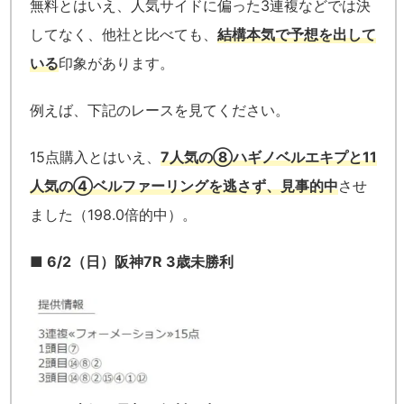
無料とはいえ、人気サイドに偏った3連複などでは決
してなく、他社と比べても、
結構本気で予想を出して
いる
印象があります。
例えば、下記のレースを見てください。
15点購入とはいえ、
7人気の⑧ハギノベルエキプと11
人気の④ベルファーリングを逃さず、見事的中
させ
ました（198.0倍的中）。
■ 6/2（日）阪神7R 3歳未勝利