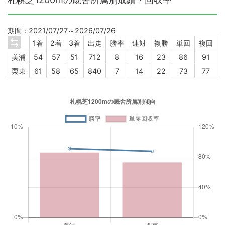
期間：2021/07/27～2026/07/26
1着
2着
3着
出走
勝率
連対
複勝
単回
複回
美浦
54
57
51
712
8
16
23
86
91
栗東
61
58
65
840
7
14
22
73
77