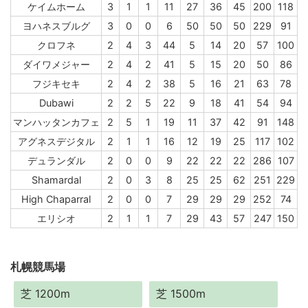
ケイムホーム
3
1
1
11
27
36
45
200
118
ヨハネスブルグ
3
0
0
6
50
50
50
229
91
クロフネ
2
4
3
44
5
14
20
57
100
ダイワメジャー
2
4
2
41
5
15
20
50
86
フジキセキ
2
4
2
38
5
16
21
63
78
Dubawi
2
2
5
22
9
18
41
54
94
マンハッタンカフェ
2
5
1
19
11
37
42
91
148
アグネスデジタル
2
1
1
16
12
19
25
117
102
デュランダル
2
0
0
9
22
22
22
286
107
Shamardal
2
0
3
8
25
25
62
251
229
High Chaparral
2
0
0
7
29
29
29
252
74
エリシオ
2
1
1
7
29
43
57
247
150
札幌競馬場
芝 1200m
芝 1500m