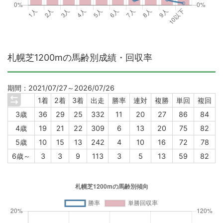
札幌芝1200mの馬齢別成績・回収率
期間：2021/07/27～2026/07/26
1着
2着
3着
出走
勝率
連対
複勝
単回
複回
3歳
36
29
25
332
11
20
27
86
84
4歳
19
21
22
309
6
13
20
75
82
5歳
10
15
13
242
4
10
16
72
78
6歳～
3
3
9
113
3
5
13
59
82