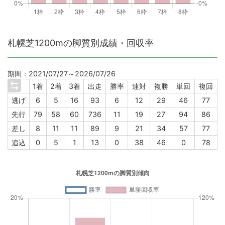
札幌芝1200mの脚質別成績・回収率
期間：2021/07/27～2026/07/26
1着
2着
3着
出走
勝率
連対
複勝
単回
複回
逃げ
6
5
16
93
6
12
29
46
77
先行
79
58
60
736
11
19
27
94
86
差し
8
11
11
89
9
21
34
57
77
追込
0
5
1
13
0
38
46
0
78