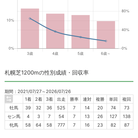
札幌芝1200mの性別成績・回収率
期間：2021/07/27～2026/07/26
1着
2着
3着
出走
勝率
連対
複勝
単回
複回
牡馬
39
32
36
525
7
14
20
74
73
セン馬
4
3
7
54
7
13
26
127
138
牝馬
58
64
58
777
7
16
23
82
87